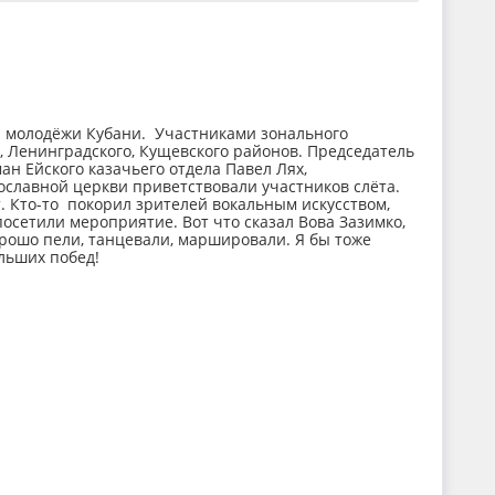
 молодёжи Кубани. Участниками зонального
, Ленинградского, Кущевского районов. Председатель
н Ейского казачьего отдела Павел Лях,
славной церкви приветствовали участников слёта.
. Кто-то покорил зрителей вокальным искусством,
сетили мероприятие. Вот что сказал Вова Зазимко,
орошо пели, танцевали, маршировали. Я бы тоже
льших побед!