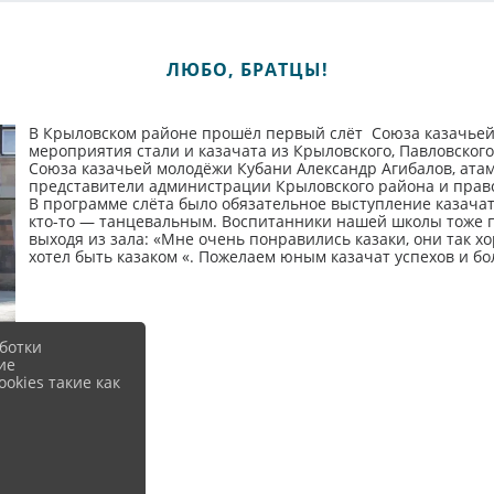
ЛЮБО, БРАТЦЫ!
В Крыловском районе прошёл первый слёт Союза казачьей
мероприятия стали и казачата из Крыловского, Павловского
Союза казачьей молодёжи Кубани Александр Агибалов, атама
представители администрации Крыловского района и право
В программе слёта было обязательное выступление казачат
кто-то — танцевальным. Воспитанники нашей школы тоже по
выходя из зала: «Мне очень понравились казаки, они так х
хотел быть казаком «. Пожелаем юным казачат успехов и бо
ботки
ие
okies такие как