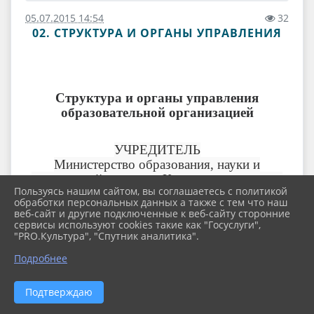
05.07.2015 14:54
32
02. СТРУКТУРА И ОРГАНЫ УПРАВЛЕНИЯ
Структура и органы управления
образовательной организацией
УЧРЕДИТЕЛЬ
Министерство образования, науки и
молодежной политики Краснодарского края
Пользуясь нашим сайтом, вы соглашаетесь с политикой
обработки персональных данных а также с тем что наш
веб-сайт и другие подключенные к веб-сайту сторонние
сервисы используют cookies такие как "Госуслуги",
"PRO.Культура", "Спутник аналитика".
ФИО
Должность
Подробнее
министр
Воробьева Елена
образования, науки и
Подтверждаю
Викторовна
молодежной политики