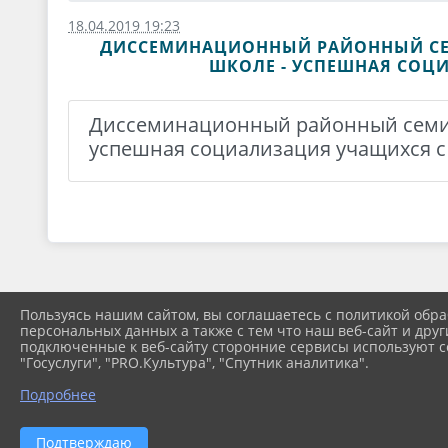
18.04.2019 19:23
ДИССЕМИНАЦИОННЫЙ РАЙОННЫЙ СЕ
ШКОЛЕ - УСПЕШНАЯ СОЦИ
Диссеминационный районный семин
успешная социализация учащихся с 
Пользуясь нашим сайтом, вы соглашаетесь с политикой обра
персональных данных а также с тем что наш веб-сайт и друг
подключенные к веб-сайту сторонние сервисы используют co
"Госуслуги", "PRO.Культура", "Спутник аналитика".
Подробнее
2026 г. internatkril.webo-web.ru
Подтверждаю