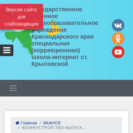
Государственное
Версия сайта
казенное
для
общеобразовательное
слабовидящих
учреждение
Краснодарского края
специальная
(коррекционная)
школа-интернат ст.
Крыловской
Главная
ВАЖНОЕ
ЖИЗНЕУСТРОЙСТВО ВЫПУСК...