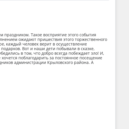
 праздником. Такое восприятие этого события
 волнением ожидают пришествия этого торжественного
ре, каждый человек верит в осуществление
подарков. Вот и наши дети побывали в сказке,
едились в том, что добро всегда побеждает зло! И,
е хочется поблагодарить за постоянное посещение
удников администрации Крыловского района. А