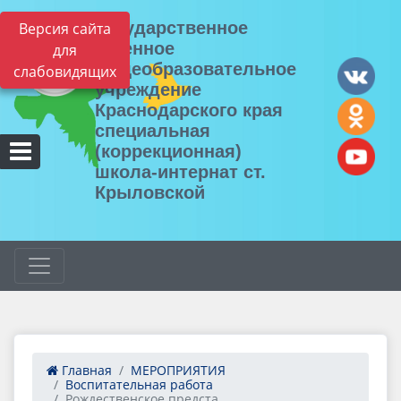
Государственное
Версия сайта
казенное
для
общеобразовательное
слабовидящих
учреждение
Краснодарского края
специальная
(коррекционная)
школа-интернат ст.
Крыловской
Главная
МЕРОПРИЯТИЯ
Воспитательная работа
Рождественское предста...