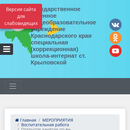
Государственное
Версия сайта
казенное
для
общеобразовательное
слабовидящих
учреждение
Краснодарского края
специальная
(коррекционная)
школа-интернат ст.
Крыловской
Главная
МЕРОПРИЯТИЯ
Воспитательная работа
Открытое занятие по вн...